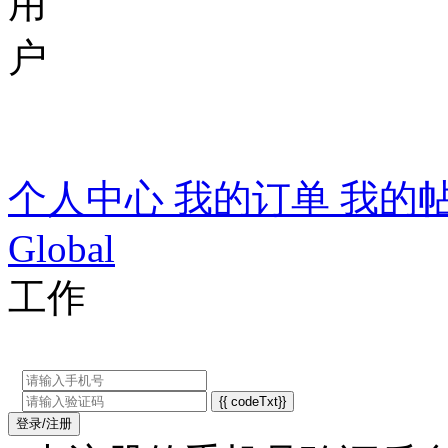
欢迎，{{member.nickna
个人中心
我的订单
我的
Global
工作
{{ codeTxt}}
登录/注册