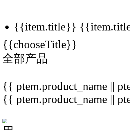
{{item.title}}
{{item.titl
{{chooseTitle}}
全部产品
{{ ptem.product_name || pte
{{ ptem.product_name || pte
{{member.nickname